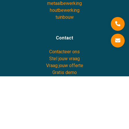
metaalbewerking
houtbewerking
tuinbouw
Contact
Contacteer ons
Stel jouw vraag
Vraag jouw offerte
Gratis demo
Support
2026 One Two Concept bv