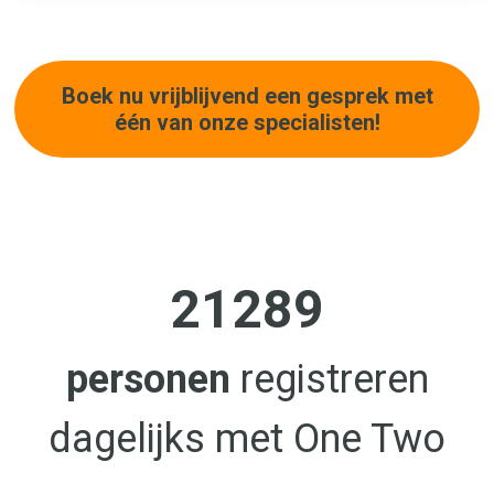
Boek nu vrijblijvend een gesprek met
één van onze specialisten!
21289
personen
registreren
dagelijks met One Two