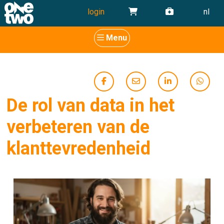
login
nl
Menu
De rol van data in het
verbeteren van de
klanttevredenheid