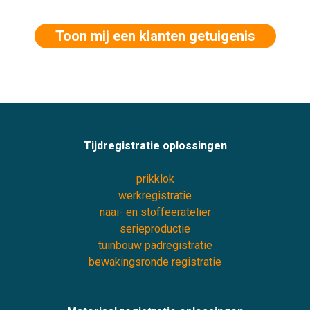
Toon mij een klanten getuigenis
Tijdregistratie oplossingen
prikklok
werkregistratie
naai- en stoffeeratelier
serieproductie
tuinbouw padregistratie
bewakingsronde registratie