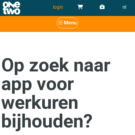
login
nl
Menu
Op zoek naar
app voor
werkuren
bijhouden?