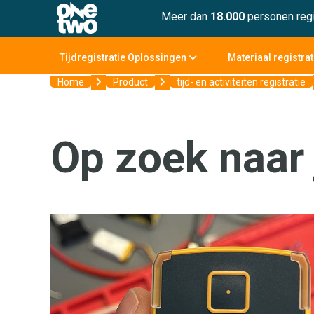
Meer dan
18.000
personen regi
Tijdregistratie Oplossingen
Materiaal registra
Home
Product
tijd- en activiteiten registratie
Op zoek naar 