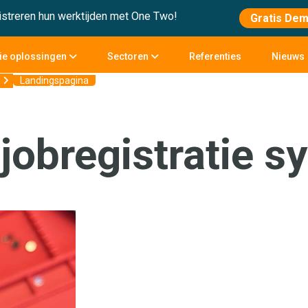
streren hun werktijden met One Two!
Gratis De
tie oplossingen
Sectoren
Referenties
Nieuws
Landingspagina
jobregistratie 