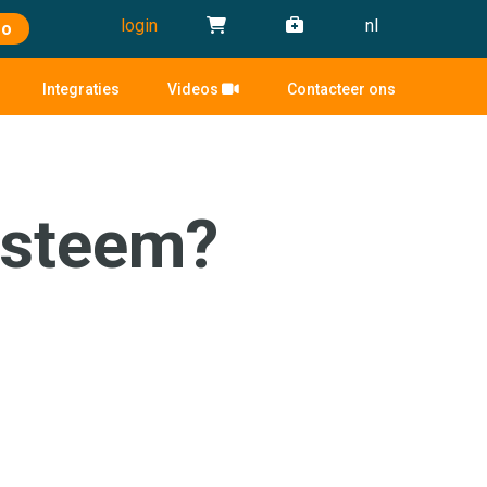
login
nl
mo
Integraties
Videos
Contacteer ons
systeem?