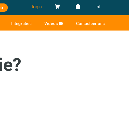
login
nl
mo
Integraties
Videos
Contacteer ons
ie?