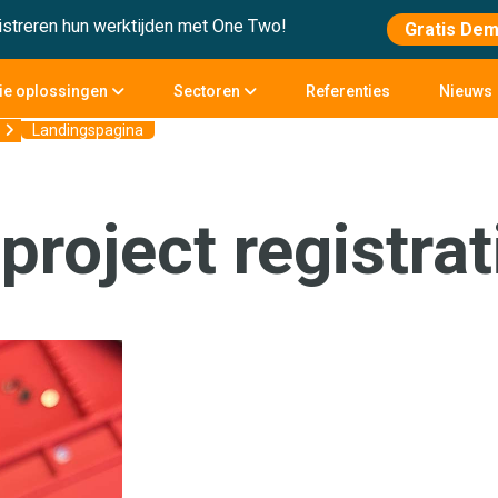
streren hun werktijden met One Two!
Gratis De
tie oplossingen
Sectoren
Referenties
Nieuws
Landingspagina
project registrat