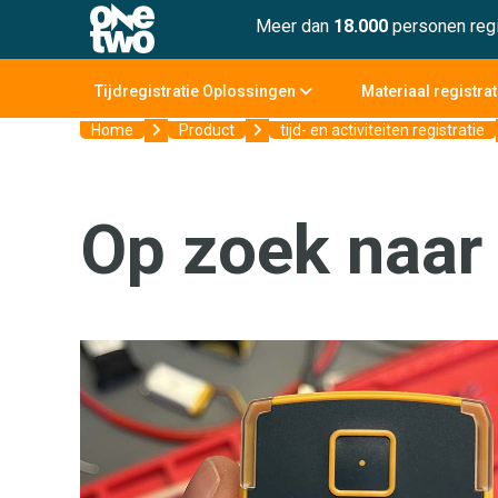
Meer dan
18.000
personen regi
Tijdregistratie Oplossingen
Materiaal registra
Home
Product
tijd- en activiteiten registratie
Op zoek naar 