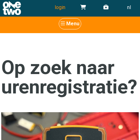
login
nl
Menu
Op zoek naar
urenregistratie?