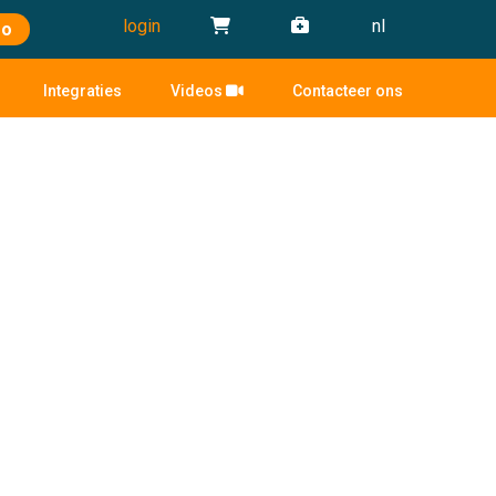
login
nl
mo
Integraties
Videos
Contacteer ons