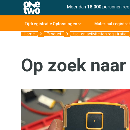
Meer dan
18.000
personen regi
Tijdregistratie Oplossingen
Materiaal registra
Home
Product
tijd- en activiteiten registratie
Op zoek naar 