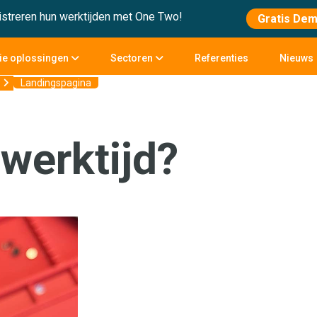
streren hun werktijden met One Two!
Gratis De
tie oplossingen
Sectoren
Referenties
Nieuws
Landingspagina
werktijd?