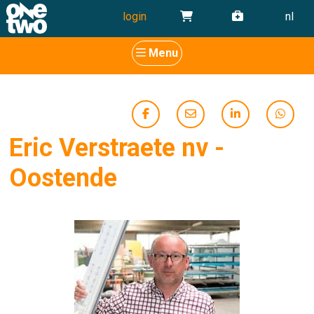
login
nl
Menu
Eric Verstraete nv -
Oostende