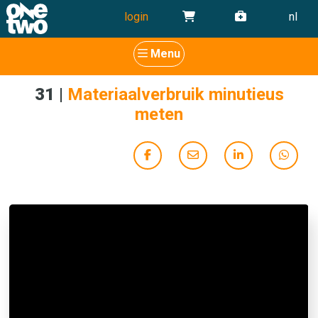
login
nl
Menu
31
|
Materiaalverbruik minutieus
meten