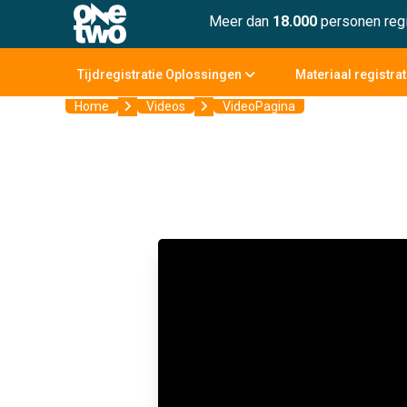
Meer dan
18.000
personen regi
Tijdregistratie Oplossingen
Materiaal registra
Home
Videos
VideoPagina