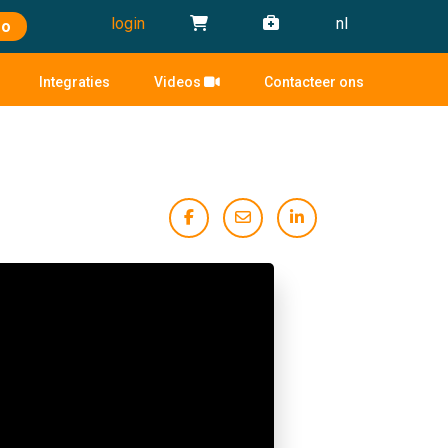
login
nl
mo
Integraties
Videos
Contacteer ons