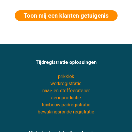
Toon mij een klanten getuigenis
Tijdregistratie oplossingen
prikklok
werkregistratie
naai- en stoffeeratelier
serieproductie
tuinbouw padregistratie
bewakingsronde registratie